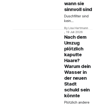
wann sie
sinnvoll sind
Duschfilter sind
kein
Wundermittel.
By Lisa Hartmann
Aber bei hartem
19 Juli 2026
Wasser,
Nach dem
Kalkrückständen
Umzug
und Haut- oder
plötzlich
Haargefühl nach
dem Duschen
kaputte
können sie ein
Haare?
sinnvoller Test
Warum dein
sein.
Wasser in
der neuen
Stadt
schuld sein
könnte
Plötzlich andere