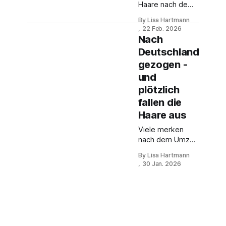
Haare nach dem
Umzug? Oft hat
By Lisa Hartmann
sich nicht deine
22 Feb. 2026
Pflege geändert,
Nach
sondern
Deutschland
Wasserhärte,
gezogen -
Kalk und
Duschwasser.
und
plötzlich
fallen die
Haare aus
Viele merken
nach dem Umzug
nach Deutschland
By Lisa Hartmann
anderes
30 Jan. 2026
Duschwasser.
Das kann Haare
und Kopfhaut
stärker belasten.