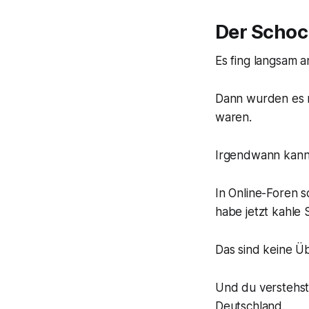
Der Schock
Es fing langsam an
Dann wurden es m
waren.
Irgendwann kannst
In Online-Foren s
habe jetzt kahle S
Das sind keine Üb
Und du verstehst
Deutschland.