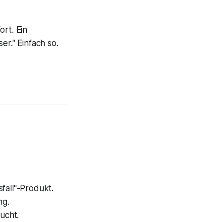
rt. Ein
er." Einfach so.
fall"-Produkt.
ng.
ucht.