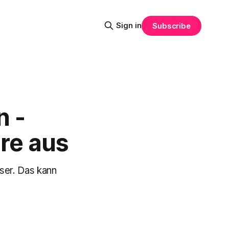
Sign in
Subscribe
n -
are aus
er. Das kann