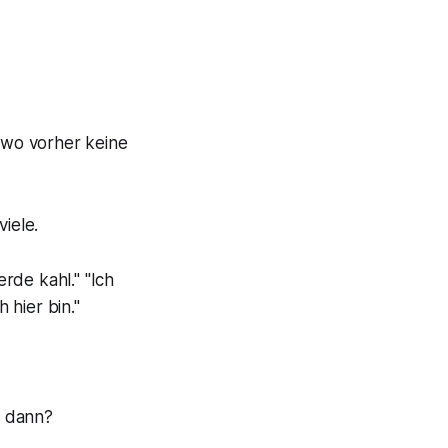
 wo vorher keine
iele.
rde kahl." "Ich
 hier bin."
d dann?