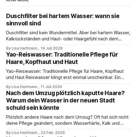
Duschfilter bei hartem Wasser: wann sie
sinnvoll sind
Duschfilter sind kein Wundermittel. Aber bei hartem Wasser,
Kalkrückständen und Haut- oder Haargefühl nach dem
Duschen können sie ein sinnvoller Test sein.
By Lisa Hartmann
19 Juli 2026
Yao-Reiswasser: Traditionelle Pflege für
Haare, Kopfhaut und Haut
Yao-Reiswasser: Traditionelle Pflege für Haare, Kopfhaut
und Haut Reiswasser klingt erst einmal unscheinbar. Ein
bisschen Reis, ein bisschen Wasser, kurz ziehen lassen -
By Lisa Hartmann
11 Juli 2026
fertig. Genau so wird es in vielen DIY-Anleitungen erklärt.
Nach dem Umzug plötzlich kaputte Haare?
Aber bei Yao-Reiswasser geht es nicht nur um eine
Warum dein Wasser in der neuen Stadt
Küchenzutat. Der eigentliche Punkt ist die Kombination
schuld sein könnte
Plötzlich andere Haare nach dem Umzug? Oft hat sich nicht
deine Pflege geändert, sondern Wasserhärte, Kalk und
Duschwasser.
By Lisa Hartmann
22 Feb. 2026